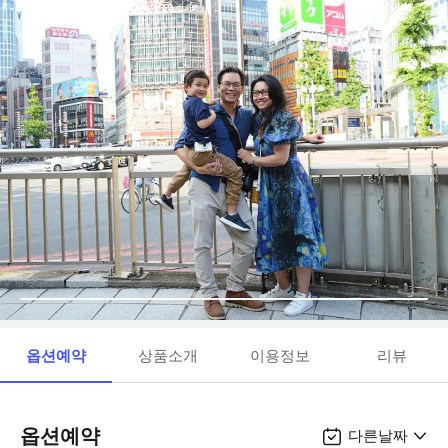
옵션예약
상품소개
이용정보
리뷰
옵션예약
다른날짜