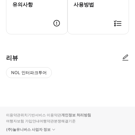
유의사항
사용방법
리뷰
NOL 인터파크투어
NOL
별
사
에서
점
진/
작성
높
동
된
은
영
리뷰
순
상
이용약관
위치기반서비스 이용약관
개인정보 처리방침
입니
여행자보험 가입안내
여행약관
분쟁해결기준
다.
(주)놀유니버스 사업자 정보