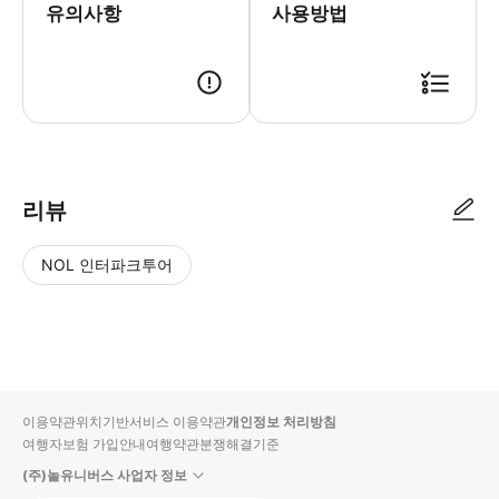
유의사항
사용방법
리뷰
NOL 인터파크투어
NOL
별
사
에서
점
진/
작성
높
동
된
은
영
리뷰
순
상
이용약관
위치기반서비스 이용약관
개인정보 처리방침
입니
여행자보험 가입안내
여행약관
분쟁해결기준
다.
(주)놀유니버스 사업자 정보