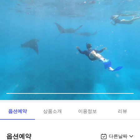
옵션예약
상품소개
이용정보
리뷰
옵션예약
다른날짜