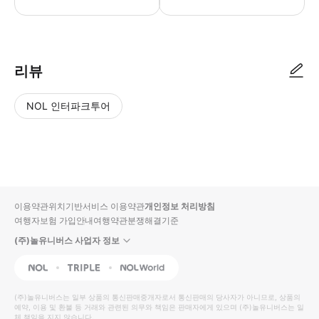
不包含 (1) 숙박비, 식사비, 어트랙션 티켓，기타개인소비 (2) 개별여행자
리뷰
NOL 인터파크투어
NOL
별
사
에서
점
진/
작성
높
동
된
은
영
리뷰
순
상
이용약관
위치기반서비스 이용약관
개인정보 처리방침
입니
여행자보험 가입안내
여행약관
분쟁해결기준
다.
(주)놀유니버스 사업자 정보
별
사
NOL
Triple
Interpark Global
점
진/
높
동
(주)놀유니버스
는 일부 상품의 통신판매중개자로서 통신판매의 당사자가 아니므로, 상품의
예약, 이용 및 환불 등 거래와 관련된 의무와 책임은 판매자에게 있으며
은
영
(주)놀유니버스
는 일
체 책임을 지지 않습니다.