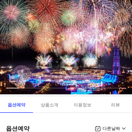
옵션예약
상품소개
이용정보
리뷰
옵션예약
다른날짜