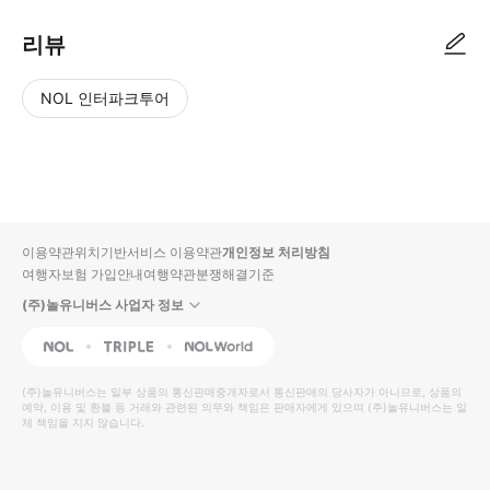
리뷰
NOL 인터파크투어
NOL
별
사
에서
점
진/
작성
높
동
된
은
영
리뷰
순
상
이용약관
위치기반서비스 이용약관
개인정보 처리방침
입니
여행자보험 가입안내
여행약관
분쟁해결기준
다.
(주)놀유니버스 사업자 정보
별
사
NOL
Triple
Interpark Global
점
진/
높
동
(주)놀유니버스
는 일부 상품의 통신판매중개자로서 통신판매의 당사자가 아니므로, 상품의
예약, 이용 및 환불 등 거래와 관련된 의무와 책임은 판매자에게 있으며
은
영
(주)놀유니버스
는 일
체 책임을 지지 않습니다.
순
상