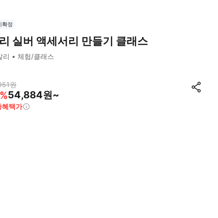
시확정
리 실버 액세서리 만들기 클래스
발리
체험/클래스
951
원
54,884원~
%
종혜택가