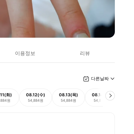
이용정보
리뷰
다른날짜
.11(화)
08.12(수)
08.13(목)
08.14(금)
08.
,884원
54,884원
54,884원
54,884원
54,