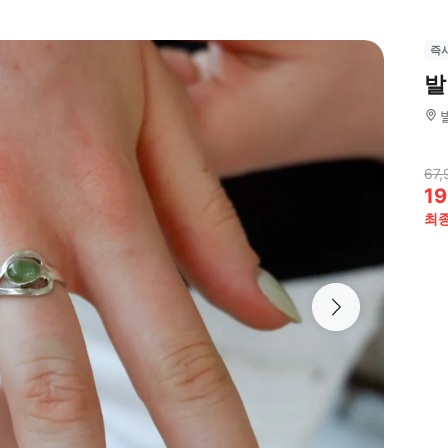
즉
발
67,
19
최