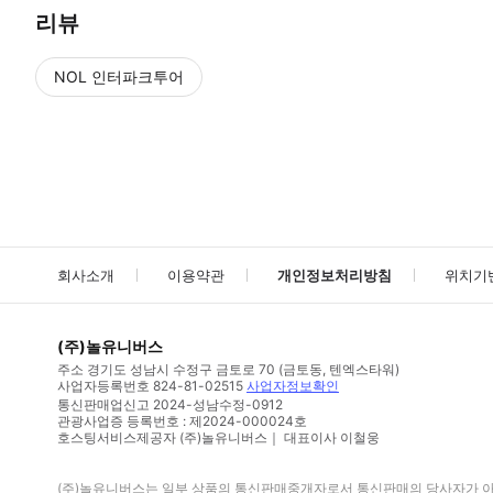
리뷰
NOL 인터파크투어
NOL
에서 작성된 리뷰 입니다.
별점 높은순
별점 높은순
회사소개
이용약관
개인정보처리방침
위치기
(주)놀유니버스
주소
경기도 성남시 수정구 금토로 70 (금토동, 텐엑스타워)
사업자등록번호
824-81-02515
사업자정보확인
통신판매업신고
2024-성남수정-0912
관광사업증 등록번호 : 제2024-000024호
호스팅서비스제공자 (주)놀유니버스｜ 대표이사 이철웅
(주)놀유니버스
는 일부 상품의 통신판매중개자로서 통신판매의 당사자가 아니