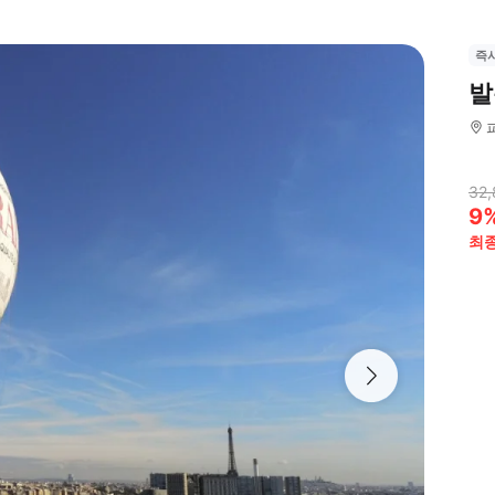
즉
발
32,
9
최