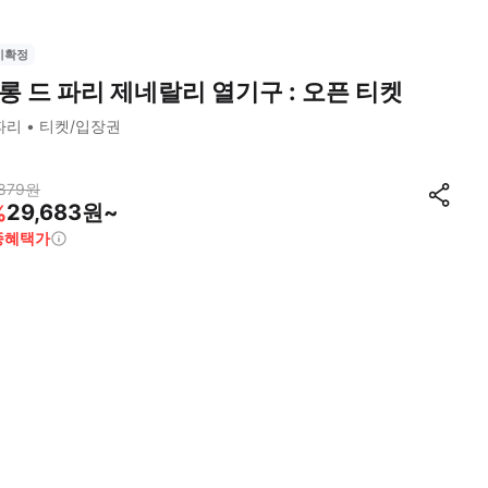
시확정
롱 드 파리 제네랄리 열기구 : 오픈 티켓
파리
티켓/입장권
879
원
29,683원~
%
종혜택가