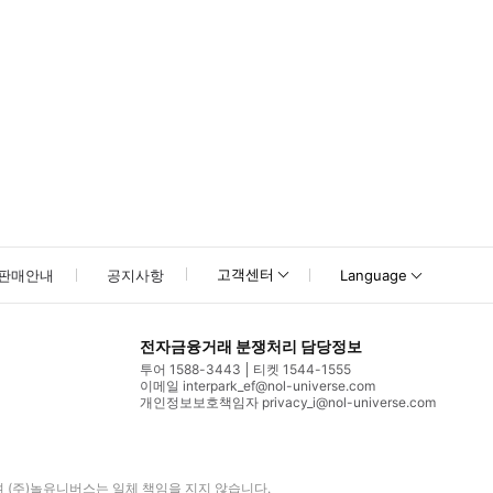
고객센터
판매안내
공지사항
Language
전자금융거래 분쟁처리 담당정보
투어 1588-3443
티켓 1544-1555
이메일 interpark_ef@nol-universe.com
개인정보보호책임자 privacy_i@nol-universe.com
며
(주)놀유니버스
는 일체 책임을 지지 않습니다.