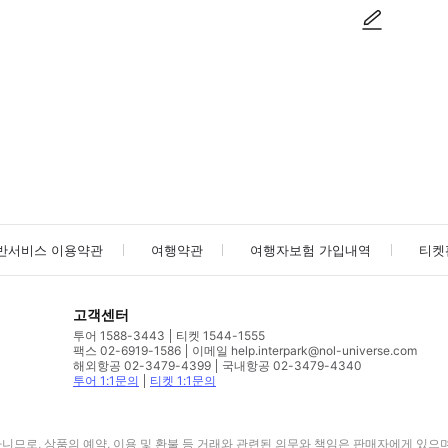
사진/동영상
사진/동영상
반서비스 이용약관
여행약관
여행자보험 가입내역
티켓
고객센터
투어 1588-3443
티켓 1544-1555
팩스 02-6919-1586
이메일 help.interpark@nol-universe.com
해외항공 02-3479-4399
국내항공 02-3479-4340
투어 1:1문의
티켓 1:1문의
므로, 상품의 예약, 이용 및 환불 등 거래와 관련된 의무와 책임은 판매자에게 있으