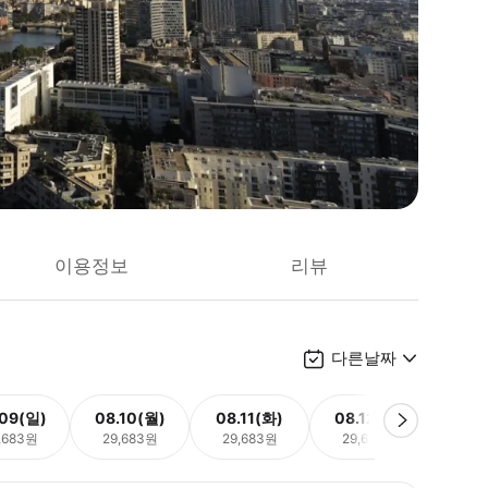
이용정보
리뷰
다른날짜
.09(일)
08.10(월)
08.11(화)
08.12(수)
08.
,683원
29,683원
29,683원
29,683원
29,