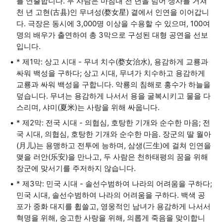
를 연출합니다. 두 사람은 마침내 천 년을 넘어 생사를 거쳐
천 년 고현(古县)인 무녀성(婺女星) 곁에서 인연을 이어갑니
다. 극장은 동시에 3,000명 이상을 수용할 수 있으며, 100여
명의 배우가 출연하여 총 3막으로 구성된 대형 공연을 선보
입니다.
* 제1막: 상고 시대 - 무녀 치수(婺女治水), 용감하게 교룡과
싸워 백성을 구하다; 상고 시대, 무녀가 치수하고 용감하게
교룡과 싸워 백성을 구합니다. 악룡의 침해로 홍수가 하늘을
덮습니다. 무녀는 용감하게 나서서 용을 굴복시키고 물을 다
스리며, 샤미(夏米)는 사랑을 위해 싸웁니다.
* 제2막: 전국 시대 - 의협심, 호탕한 기개와 순수한 마음; 전
국 시대, 의협심, 호탕한 기개와 순수한 마음. 장군의 딸 월아
(月儿)는 용맹하고 전투에 능하며, 삼생(三生)에 걸쳐 인연을
맺을 러안(乐安)을 만나고, 두 사람은 천하태평의 꿈을 위해
장군에 맞서기를 주저하지 않습니다.
* 제3막: 민국 시대 - 솔선수범하여 나라의 어려움을 구하다;
민국 시대, 솔선수범하여 나라의 어려움을 구하다. 백색 공
포가 중화 대지를 휩쓸고, 영웅적인 남녀가 용감하게 나서서
혁명을 위해, 숭고한 사랑을 위해, 의롭게 죽음을 맞이합니