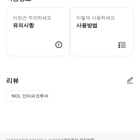
우녀저우 리조트 전일 개방 《만남·우위안》 
* [천년 문맥이 하나로 연결되다] 우
이런건 주의하세요
이렇게 사용하세요
- Tip * 《주소》 장시성 상라오시 우
유의사항
사용방법
리뷰
NOL 인터파크투어
NOL
별
사
에서
점
진/
작성
높
동
된
은
영
리뷰
순
상
이용약관
위치기반서비스 이용약관
개인정보 처리방침