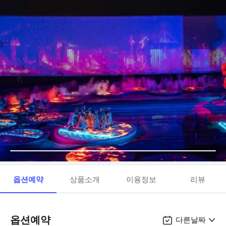
옵션예약
상품소개
이용정보
리뷰
옵션예약
다른날짜