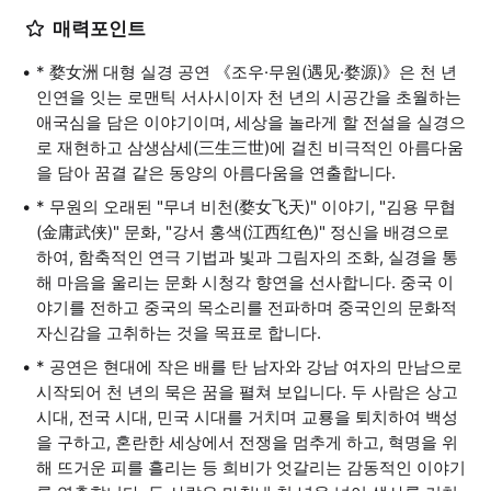
매력포인트
* 婺女洲 대형 실경 공연 《조우·무원(遇见·婺源)》은 천 년
인연을 잇는 로맨틱 서사시이자 천 년의 시공간을 초월하는
애국심을 담은 이야기이며, 세상을 놀라게 할 전설을 실경으
로 재현하고 삼생삼세(三生三世)에 걸친 비극적인 아름다움
을 담아 꿈결 같은 동양의 아름다움을 연출합니다.
* 무원의 오래된 "무녀 비천(婺女飞天)" 이야기, "김용 무협
(金庸武侠)" 문화, "강서 홍색(江西红色)" 정신을 배경으로
하여, 함축적인 연극 기법과 빛과 그림자의 조화, 실경을 통
해 마음을 울리는 문화 시청각 향연을 선사합니다. 중국 이
야기를 전하고 중국의 목소리를 전파하며 중국인의 문화적
자신감을 고취하는 것을 목표로 합니다.
* 공연은 현대에 작은 배를 탄 남자와 강남 여자의 만남으로
시작되어 천 년의 묵은 꿈을 펼쳐 보입니다. 두 사람은 상고
시대, 전국 시대, 민국 시대를 거치며 교룡을 퇴치하여 백성
을 구하고, 혼란한 세상에서 전쟁을 멈추게 하고, 혁명을 위
해 뜨거운 피를 흘리는 등 희비가 엇갈리는 감동적인 이야기