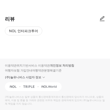
● 예약접수 후 확정이 되면 이용가능합니다. ● 바우처에 안내된 사용 방법
리뷰
NOL 인터파크투어
NOL
별
사
에서
점
진/
작성
높
동
된
은
영
리뷰
순
상
이용약관
위치기반서비스 이용약관
개인정보 처리방침
입니
여행자보험 가입안내
여행약관
분쟁해결기준
다.
(주)놀유니버스 사업자 정보
별
사
NOL
Triple
Interpark Global
점
진/
높
동
(주)놀유니버스
는 일부 상품의 통신판매중개자로서 통신판매의 당사자가 아니므로, 상품의
예약, 이용 및 환불 등 거래와 관련된 의무와 책임은 판매자에게 있으며
은
영
(주)놀유니버스
는 일
체 책임을 지지 않습니다.
순
상