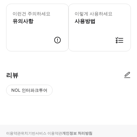
‣ 픽업을 희망하시는 분은 픽업 시간은
이런건 주의하세요
이렇게 사용하세요
유의사항
사용방법
* 해당 투어는 따로 바우처를 발급하고 있지 않습니다. * 당일 현장에 대
리뷰
NOL 인터파크투어
NOL
별
사
에서
점
진/
작성
높
동
된
은
영
리뷰
순
상
이용약관
위치기반서비스 이용약관
개인정보 처리방침
입니