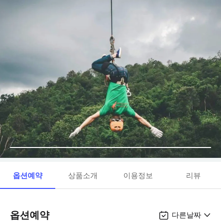
옵션예약
상품소개
이용정보
리뷰
옵션예약
다른날짜