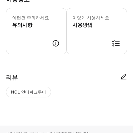
이런건 주의하세요
이렇게 사용하세요
유의사항
사용방법
리뷰
NOL 인터파크투어
NOL
별
사
에서
점
진/
작성
높
동
된
은
영
리뷰