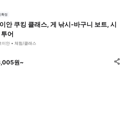
시확정
이안 쿠킹 클래스, 게 낚시-바구니 보트, 시
 투어
호이안
체험/클래스
8,005원~