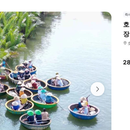
즉
호
장
2