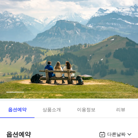
옵션예약
상품소개
이용정보
리뷰
옵션예약
다른날짜