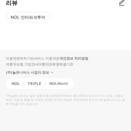
리뷰
NOL 인터파크투어
NOL
별
사
에서
점
진/
작성
높
동
된
은
영
리뷰
순
상
이용약관
위치기반서비스 이용약관
개인정보 처리방침
입니
여행자보험 가입안내
여행약관
분쟁해결기준
다.
(주)놀유니버스 사업자 정보
별
사
NOL
Triple
Interpark Global
점
진/
높
동
(주)놀유니버스
는 일부 상품의 통신판매중개자로서 통신판매의 당사자가 아니므로, 상품의
예약, 이용 및 환불 등 거래와 관련된 의무와 책임은 판매자에게 있으며
은
영
(주)놀유니버스
는 일
체 책임을 지지 않습니다.
순
상