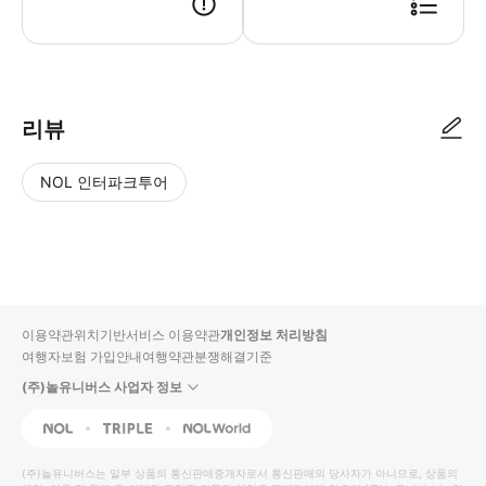
리뷰
NOL 인터파크투어
NOL
별
사
에서
점
진/
작성
높
동
된
은
영
리뷰
순
상
이용약관
위치기반서비스 이용약관
개인정보 처리방침
입니
여행자보험 가입안내
여행약관
분쟁해결기준
다.
(주)놀유니버스 사업자 정보
별
사
NOL
Triple
Interpark Global
점
진/
높
동
(주)놀유니버스
는 일부 상품의 통신판매중개자로서 통신판매의 당사자가 아니므로, 상품의