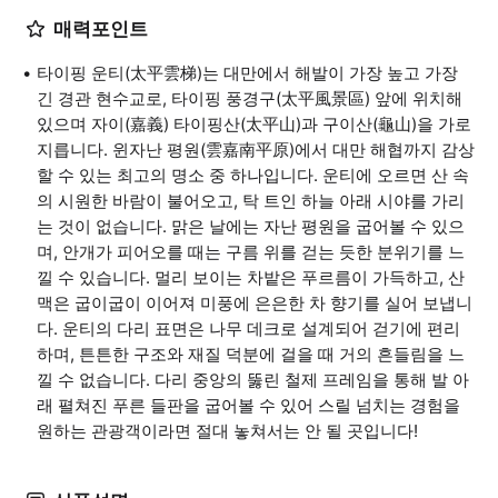
매력포인트
타이핑 운티(太平雲梯)는 대만에서 해발이 가장 높고 가장
긴 경관 현수교로, 타이핑 풍경구(太平風景區) 앞에 위치해
있으며 자이(嘉義) 타이핑산(太平山)과 구이산(龜山)을 가로
지릅니다. 윈자난 평원(雲嘉南平原)에서 대만 해협까지 감상
할 수 있는 최고의 명소 중 하나입니다. 운티에 오르면 산 속
의 시원한 바람이 불어오고, 탁 트인 하늘 아래 시야를 가리
는 것이 없습니다. 맑은 날에는 자난 평원을 굽어볼 수 있으
며, 안개가 피어오를 때는 구름 위를 걷는 듯한 분위기를 느
낄 수 있습니다. 멀리 보이는 차밭은 푸르름이 가득하고, 산
맥은 굽이굽이 이어져 미풍에 은은한 차 향기를 실어 보냅니
다. 운티의 다리 표면은 나무 데크로 설계되어 걷기에 편리
하며, 튼튼한 구조와 재질 덕분에 걸을 때 거의 흔들림을 느
낄 수 없습니다. 다리 중앙의 뚫린 철제 프레임을 통해 발 아
래 펼쳐진 푸른 들판을 굽어볼 수 있어 스릴 넘치는 경험을
원하는 관광객이라면 절대 놓쳐서는 안 될 곳입니다!