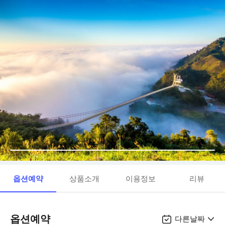
옵션예약
상품소개
이용정보
리뷰
옵션예약
다른날짜