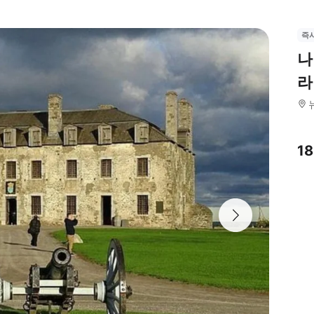
즉
나
라
1