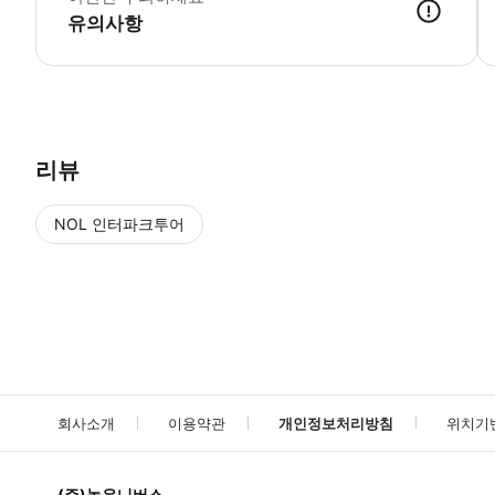
유의사항
▶ 사용방법 하드록 카페 (333 Prospect St, 14303, Niagar
리뷰
NOL 인터파크투어
NOL
에서 작성된 리뷰 입니다.
별점 높은순
별점 높은순
회사소개
이용약관
개인정보처리방침
위치기
(주)놀유니버스