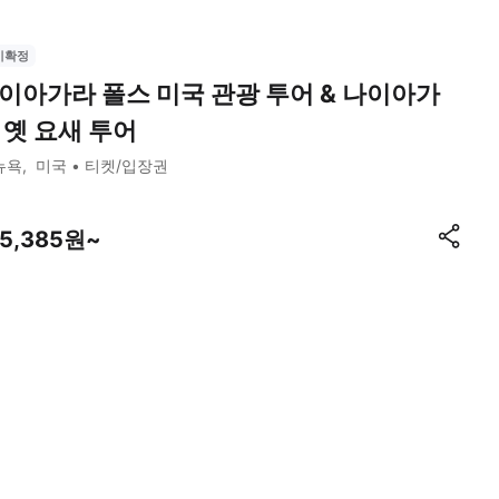
시확정
이아가라 폴스 미국 관광 투어 & 나이아가
 옛 요새 투어
뉴욕
미국
티켓/입장권
85,385원~