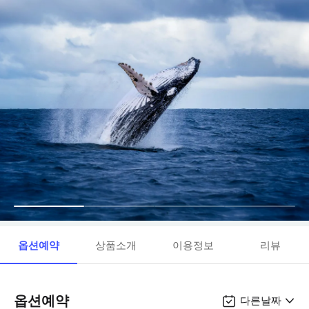
옵션예약
상품소개
이용정보
리뷰
옵션예약
다른날짜