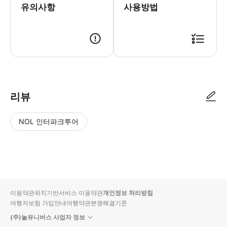
유의사항
사용방법
▶ 사용방법 * 입장 데스크에서 스마트폰 티켓을 보여주세요 * 정시에 도
리뷰
NOL 인터파크투어
NOL
별
사
에서
점
진/
작성
높
동
된
은
영
리뷰
순
상
이용약관
위치기반서비스 이용약관
개인정보 처리방침
입니
여행자보험 가입안내
여행약관
분쟁해결기준
다.
(주)놀유니버스 사업자 정보