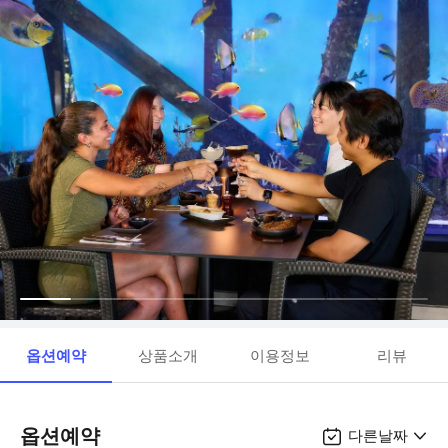
옵션예약
상품소개
이용정보
리뷰
옵션예약
다른날짜