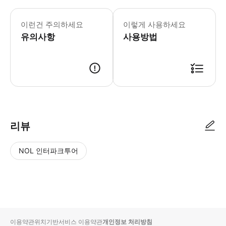
이런건 주의하세요
이렇게 사용하세요
유의사항
사용방법
리뷰
NOL 인터파크투어
NOL
별
사
에서
점
진/
작성
높
동
된
은
영
리뷰
순
상
이용약관
위치기반서비스 이용약관
개인정보 처리방침
입니