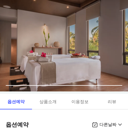
옵션예약
상품소개
이용정보
리뷰
옵션예약
다른날짜