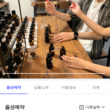
옵션예약
상품소개
이용정보
리뷰
옵션예약
다른날짜