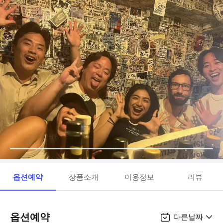
옵션예약
상품소개
이용정보
리뷰
옵션예약
다른날짜