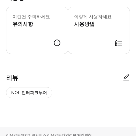
이런건 주의하세요
이렇게 사용하세요
유의사항
사용방법
리뷰
NOL 인터파크투어
NOL
별
사
에서
점
진/
작성
높
동
된
은
영
리뷰
순
상
이용약관
위치기반서비스 이용약관
개인정보 처리방침