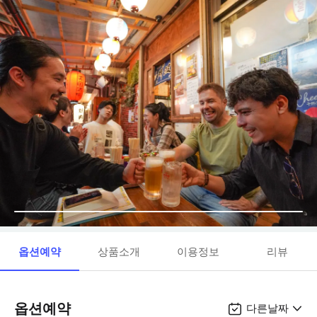
옵션예약
상품소개
이용정보
리뷰
옵션예약
다른날짜