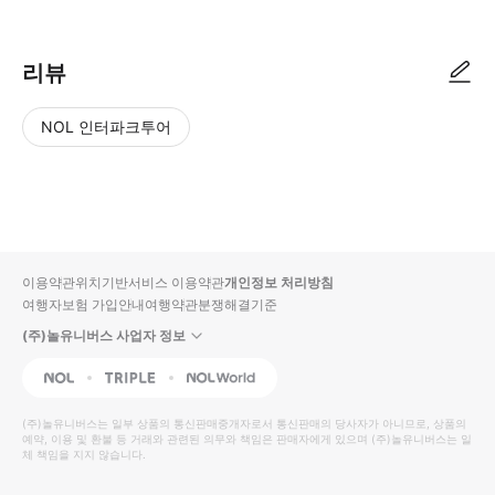
리뷰
NOL 인터파크투어
NOL
별
사
에서
점
진/
작성
높
동
된
은
영
리뷰
순
상
이용약관
위치기반서비스 이용약관
개인정보 처리방침
입니
여행자보험 가입안내
여행약관
분쟁해결기준
다.
(주)놀유니버스 사업자 정보
별
사
NOL
Triple
Interpark Global
점
진/
높
동
(주)놀유니버스
는 일부 상품의 통신판매중개자로서 통신판매의 당사자가 아니므로, 상품의
예약, 이용 및 환불 등 거래와 관련된 의무와 책임은 판매자에게 있으며
은
영
(주)놀유니버스
는 일
체 책임을 지지 않습니다.
순
상