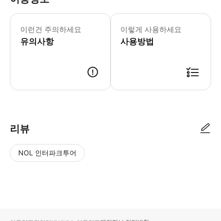
약 18:00에 돌아옵니다. 만 5세 미
이런건 주의하세요
이렇게 사용하세요
유의사항
사용방법
● 예약접수 후 확정이 되면 이용가능합니다. ● 바우처에 안내된 사용 방법
리뷰
NOL 인터파크투어
NOL
별
사
에서
점
진/
작성
높
동
된
은
영
리뷰