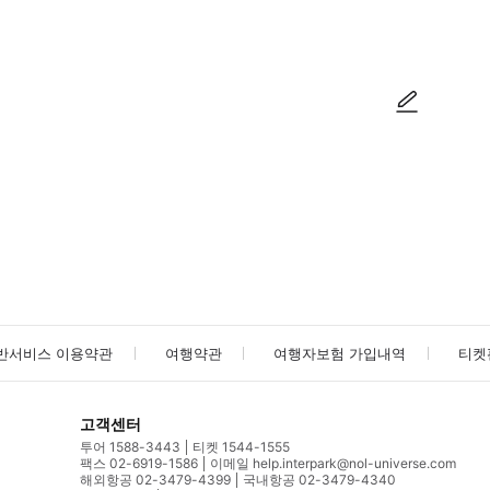
방법을 확인한 후 이용해 주시기 바랍니다. ● 48시간 이내에 바우처를 받지 
사진/동영상
사진/동영상
반서비스 이용약관
여행약관
여행자보험 가입내역
티켓
고객센터
투어 1588-3443
티켓 1544-1555
팩스 02-6919-1586
이메일 help.interpark@nol-universe.com
해외항공 02-3479-4399
국내항공 02-3479-4340