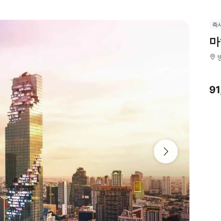
즉
마
9