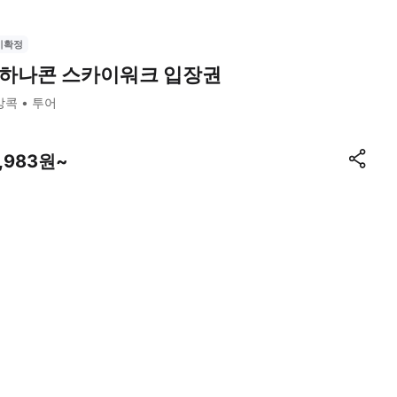
시확정
하나콘 스카이워크 입장권
방콕
투어
1,983원~