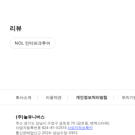
● 예약접수 후 확정이 되면 이용가능합니다. ● 바우처에 안내된 사용 
리뷰
NOL 인터파크투어
NOL
에서 작성된 리뷰 입니다.
별점 높은순
별점 높은순
회사소개
이용약관
개인정보처리방침
위치기
(주)놀유니버스
주소
경기도 성남시 수정구 금토로 70 (금토동, 텐엑스타워)
사업자등록번호
824-81-02515
사업자정보확인
통신판매업신고
2024-성남수정-0912