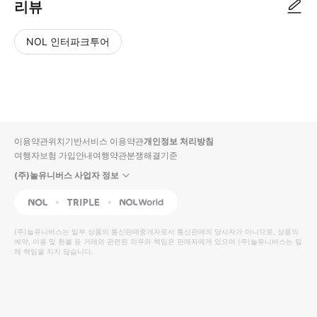
리뷰
NOL 인터파크투어
NOL
별
사
에서
점
진/
작성
높
동
된
은
영
리뷰
순
상
이용약관
위치기반서비스 이용약관
개인정보 처리방침
입니
여행자보험 가입안내
여행약관
분쟁해결기준
다.
(주)놀유니버스 사업자 정보
별
사
NOL
Triple
Interpark Global
점
진/
높
동
(주)놀유니버스
는 일부 상품의 통신판매중개자로서 통신판매의 당사자가 아니므로, 상품의
예약, 이용 및 환불 등 거래와 관련된 의무와 책임은 판매자에게 있으며
은
영
(주)놀유니버스
는 일
체 책임을 지지 않습니다.
순
상