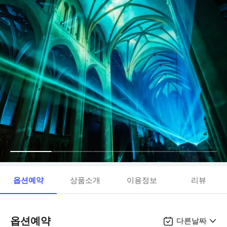
옵션예약
상품소개
이용정보
리뷰
옵션예약
다른날짜