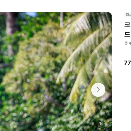
즉
코
드
7