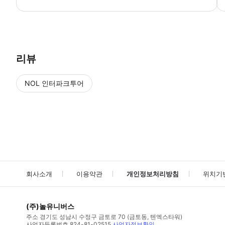
● 예약접수 후 확정이 되면 이용가능합니다. ● 바우처에 안내된 사용 
리뷰
NOL 인터파크투어
NOL
에서 작성된 리뷰 입니다.
별점 높은순
별점 높은순
회사소개
이용약관
개인정보처리방침
위치기
(주)놀유니버스
주소
경기도 성남시 수정구 금토로 70 (금토동, 텐엑스타워)
사업자등록번호
824-81-02515
사업자정보확인