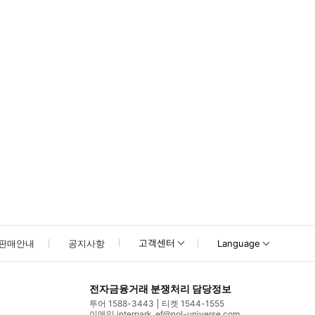
못하신 경우 고객센터로 문의해 주시기 바랍니다.
고객센터
판매안내
공지사항
Language
전자금융거래 분쟁처리 담당정보
투어 1588-3443
티켓 1544-1555
이메일 interpark_ef@nol-universe.com