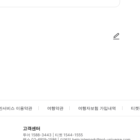
방법을 확인한 후 이용해 주시기 바랍니다. ● 48시간 이내에 바우처를 받지 
사진/동영상
사진/동영상
반서비스 이용약관
여행약관
여행자보험 가입내역
티켓
고객센터
투어 1588-3443
티켓 1544-1555
팩스 02-6919-1586
이메일 help.interpark@nol-universe.com