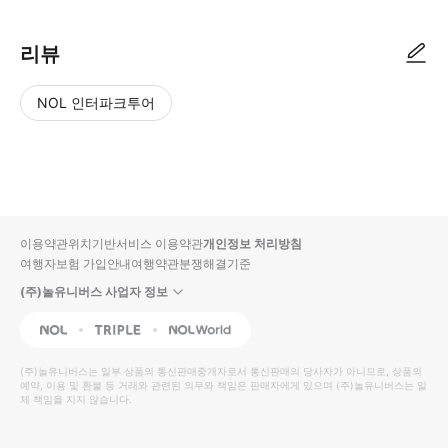
리뷰
NOL 인터파크투어
NOL
별
사
에서
점
진/
작성
높
동
된
은
영
리뷰
순
상
이용약관
위치기반서비스 이용약관
개인정보 처리방침
입니
여행자보험 가입안내
여행약관
분쟁해결기준
다.
(주)놀유니버스 사업자 정보
별
사
NOL
Triple
Interpark Global
점
진/
높
동
(주)놀유니버스
는 일부 상품의 통신판매중개자로서 통신판매의 당사자가 아니므로, 상품의
예약, 이용 및 환불 등 거래와 관련된 의무와 책임은 판매자에게 있으며
은
영
(주)놀유니버스
는 일
체 책임을 지지 않습니다.
순
상