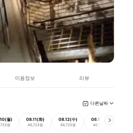
이용정보
리뷰
다른날짜
.10(월)
08.11(화)
08.12(수)
08.13(목)
08.
,723원
46,723원
46,723원
46,723원
46,