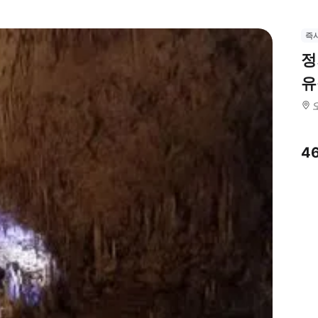
즉
정
유
4