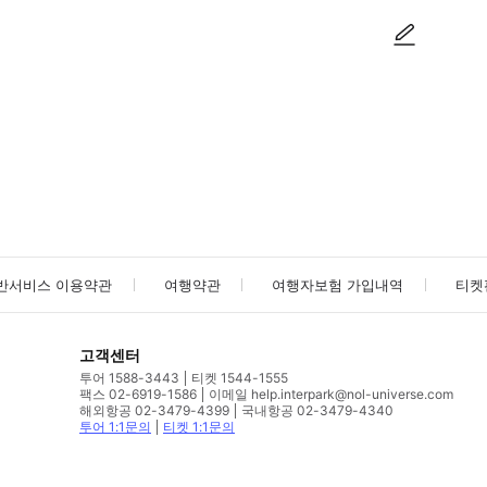
사진/동영상
사진/동영상
반서비스 이용약관
여행약관
여행자보험 가입내역
티켓
고객센터
투어 1588-3443
티켓 1544-1555
팩스 02-6919-1586
이메일 help.interpark@nol-universe.com
해외항공 02-3479-4399
국내항공 02-3479-4340
투어 1:1문의
티켓 1:1문의