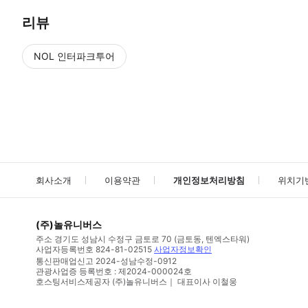
리뷰
NOL 인터파크투어
NOL
에서 작성된 리뷰 입니다.
별점 높은순
별점 높은순
회사소개
이용약관
개인정보처리방침
위치기
(주)놀유니버스
주소
경기도 성남시 수정구 금토로 70 (금토동, 텐엑스타워)
사업자등록번호
824-81-02515
사업자정보확인
통신판매업신고
2024-성남수정-0912
관광사업증 등록번호 : 제2024-000024호
호스팅서비스제공자 (주)놀유니버스｜ 대표이사 이철웅