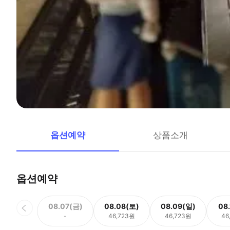
옵션예약
상품소개
옵션예약
08.07(금)
08.08(토)
08.09(일)
08
-
46,723원
46,723원
46