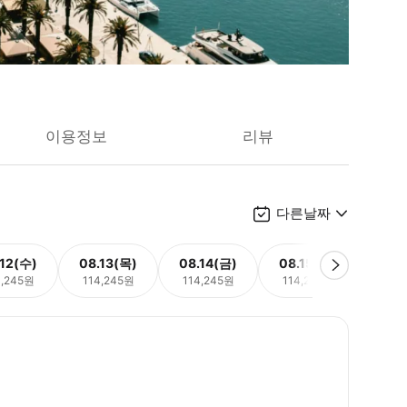
이용정보
리뷰
다른날짜
.12(수)
08.13(목)
08.14(금)
08.15(토)
08.
4,245원
114,245원
114,245원
114,245원
114