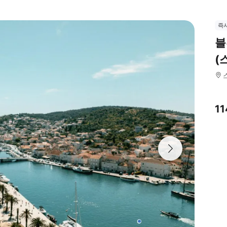
즉
블
(
1