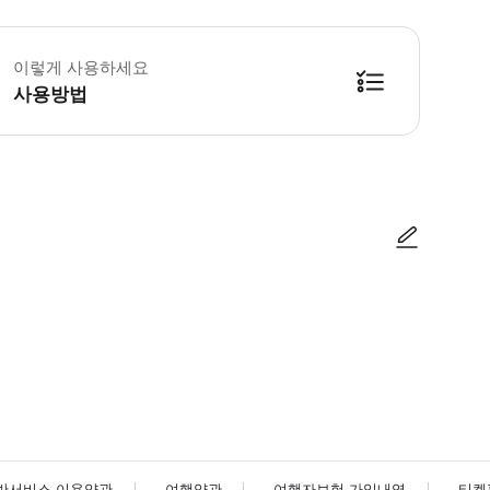
 꼭 알아두세요 * 이 투어는 임산부 및 등이나 거동에 문제가 있는 사람들에게 적
이렇게 사용하세요
사용방법
avel 사무실).
사진/동영상
사진/동영상
반서비스 이용약관
여행약관
여행자보험 가입내역
티켓