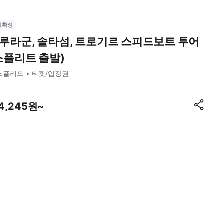
시확정
루라군, 솔타섬, 트로기르 스피드보트 투어
스플리트 출발)
스플리트
티켓/입장권
14,245원~