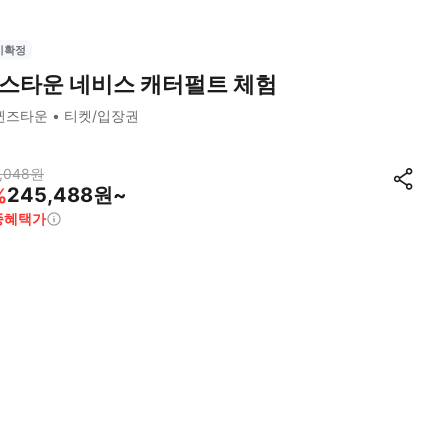
시확정
스타운 네비스 캐터펄트 체험
퀸즈타운
티켓/입장권
,048
원
245,488원~
%
종혜택가