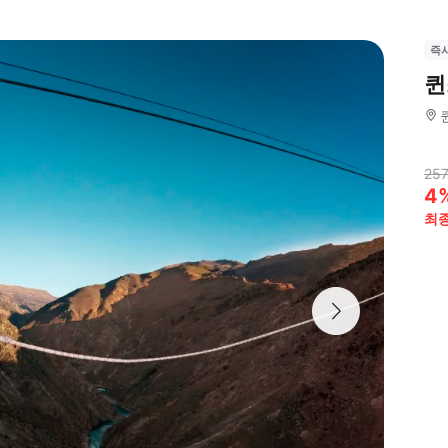
즉
퀸
257
4
최