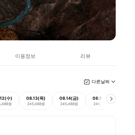
이용정보
리뷰
다른날짜
.12(수)
08.13(목)
08.14(금)
08.15(토)
08.
5,488원
245,488원
245,488원
245,488원
245