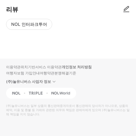
리뷰
NOL 인터파크투어
NOL
별
사
에서
점
진/
작성
높
동
된
은
영
리뷰
순
상
이용약관
위치기반서비스 이용약관
개인정보 처리방침
입니
여행자보험 가입안내
여행약관
분쟁해결기준
다.
(주)놀유니버스 사업자 정보
별
사
NOL
Triple
Interpark Global
점
진/
높
동
(주)놀유니버스
는 일부 상품의 통신판매중개자로서 통신판매의 당사자가 아니므로, 상품의
예약, 이용 및 환불 등 거래와 관련된 의무와 책임은 판매자에게 있으며
은
영
(주)놀유니버스
는 일
체 책임을 지지 않습니다.
순
상