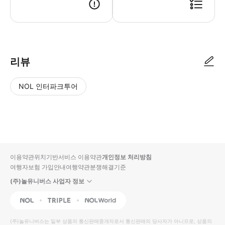
***BKK 공항의 미팅장소안내 ㄴ 2층 3번 게이트(AOT Informati
리뷰
NOL 인터파크투어
NOL
별
사
에서
점
진/
작성
높
동
된
은
영
리뷰
순
상
이용약관
위치기반서비스 이용약관
개인정보 처리방침
입니
여행자보험 가입안내
여행약관
분쟁해결기준
다.
(주)놀유니버스 사업자 정보
별
사
NOL
Triple
Interpark Global
점
진/
높
동
(주)놀유니버스
는 일부 상품의 통신판매중개자로서 통신판매의 당사자가 아니므로, 상품의