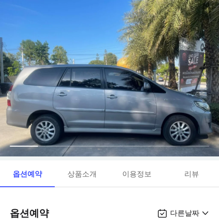
옵션예약
상품소개
이용정보
리뷰
옵션예약
다른날짜