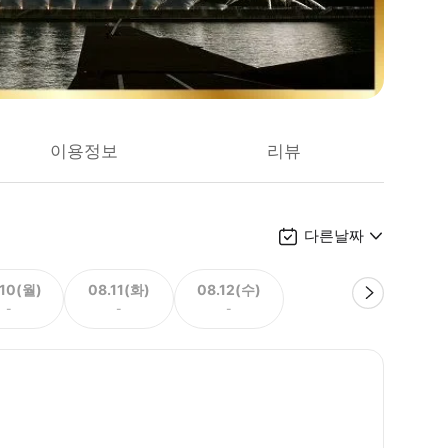
이용정보
리뷰
다른날짜
.10(월)
08.11(화)
08.12(수)
-
-
-