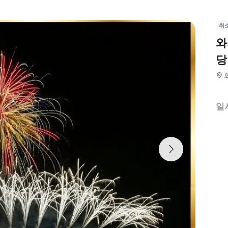
취
와
당
일