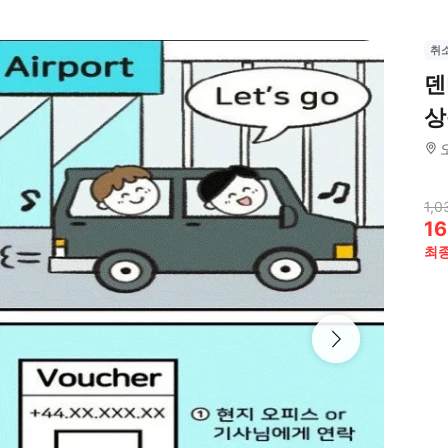
취
덴
상
1,0
16
최