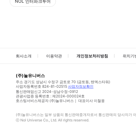
NOL 인터파크투어
NOL
에서 작성된 리뷰 입니다.
별점 높은순
별점 높은순
회사소개
이용약관
개인정보처리방침
위치기
(주)놀유니버스
주소
경기도 성남시 수정구 금토로 70 (금토동, 텐엑스타워)
사업자등록번호
824-81-02515
사업자정보확인
통신판매업신고
2024-성남수정-0912
관광사업증 등록번호 : 제2024-000024호
호스팅서비스제공자 (주)놀유니버스｜ 대표이사 이철웅
(주)놀유니버스
는 일부 상품의 통신판매중개자로서 통신판매의 당사자가 아니
ⓒ
Nol Universe Co
., Ltd. All rights reserved.