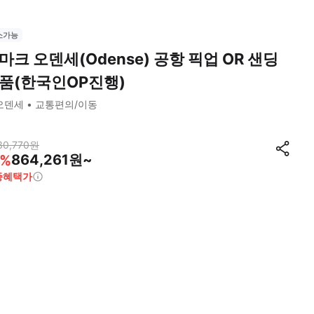
소가능
마크 오덴세(Odense) 공항 픽업 OR 샌딩
품(한국인OP진행)
오덴세
교통편의/이동
30,770
원
864,261원~
%
종혜택가