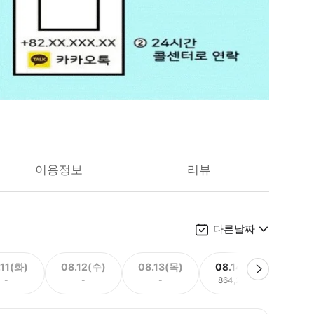
이용정보
리뷰
다른날짜
.11(화)
08.12(수)
08.13(목)
08.14(금)
08.
-
-
-
864,261원
864