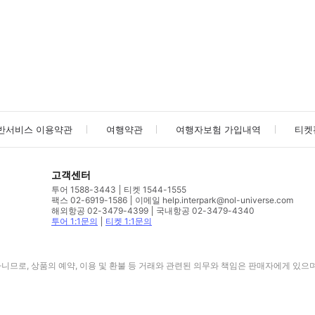
사진/동영상
사진/동영상
반서비스 이용약관
여행약관
여행자보험 가입내역
티켓
고객센터
투어 1588-3443
티켓 1544-1555
팩스 02-6919-1586
이메일 help.interpark@nol-universe.com
해외항공 02-3479-4399
국내항공 02-3479-4340
투어 1:1문의
티켓 1:1문의
므로, 상품의 예약, 이용 및 환불 등 거래와 관련된 의무와 책임은 판매자에게 있으