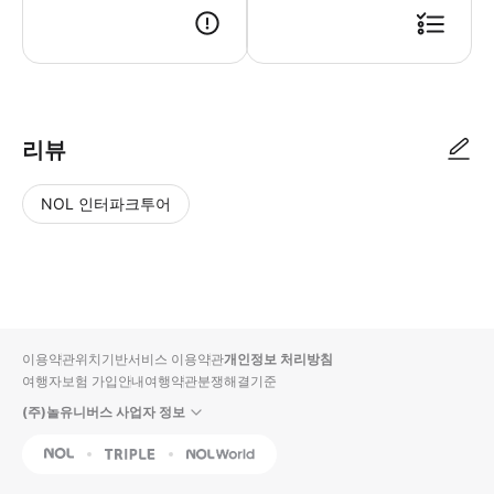
리뷰
NOL 인터파크투어
NOL
별
사
에서
점
진/
작성
높
동
된
은
영
리뷰
순
상
이용약관
위치기반서비스 이용약관
개인정보 처리방침
입니
여행자보험 가입안내
여행약관
분쟁해결기준
다.
(주)놀유니버스 사업자 정보
별
사
NOL
Triple
Interpark Global
점
진/