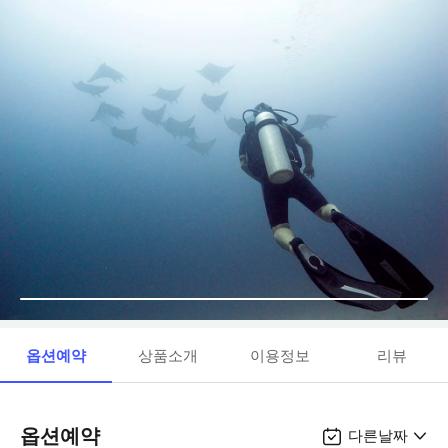
옵션예약
상품소개
이용정보
리뷰
옵션예약
다른날짜