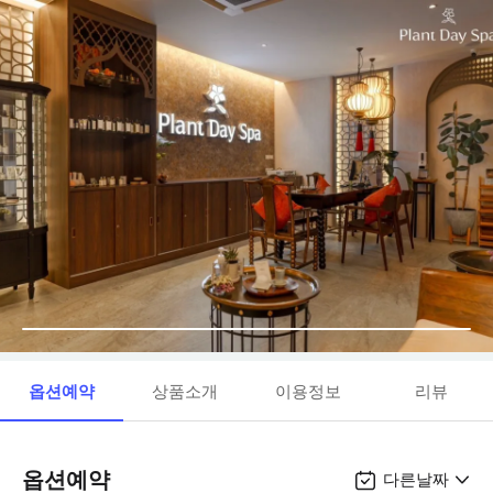
옵션예약
상품소개
이용정보
리뷰
옵션예약
다른날짜