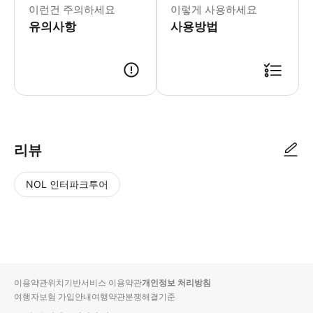
이런건 주의하세요
이렇게 사용하세요
유의사항
사용방법
리뷰
NOL 인터파크투어
NOL
별
사
에서
점
진/
작성
높
동
된
은
영
리뷰
순
상
이용약관
위치기반서비스 이용약관
개인정보 처리방침
입니
여행자보험 가입안내
여행약관
분쟁해결기준
다.