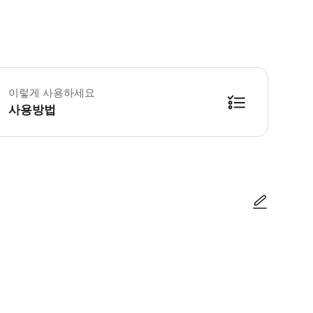
약하기 전에 프로그램 설명을 자세히 읽어주세요. * 소요시간 : 1440분 (옵션
이렇게 사용하세요
사용방법
방법을 확인한 후 이용해 주시기 바랍니다. ● 48시간 이내에 바우처를 받지 
사진/동영상
사진/동영상