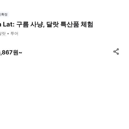
시확정
a Lat: 구름 사냥, 달랏 특산품 체험
달랏
투어
6,867원~