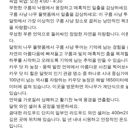
픽업 픽업: 오전 4:00 - 4:30
무한한 구름의 낙원에서 웅장하고 매혹적인 일출을 감상하세요
구름 사냥 나무 플랫폼에서 일출을 감상하세요: 이 구름 사냥 
달랏에서 가장 이상적인 구름 사냥 장소로 꼽히는 낭만적인 목조
을 자랑합니다.
무성한 푸른 언덕으로 둘러싸인 장엄한 자연을 자랑합니다. 이
다.
달랏의 나무 플랫폼에서 구름 사냥 투어는 기억에 남는 경험을
자연의 아름다움에 빠져들고 구름과 빛의 매혹적인 춤을 목격할
하루를 시작하고 오래도록 기억에 남는 추억을 만들 수 있습니다
카우 닷 차 농장 - 풍력 발전 언덕에서 아름다운 사진을 찍어보
카우 닷 티 힐은 달랏의 인기 관광 명소 중 하나로 시내 중심가에
100년이 넘는 역사를 자랑하는 카우닷 농장은 해발 1650미터
미터에 걸쳐 있습니다. 이곳을 방문하면 차나무가 계단식으로 
있습니다.
언덕을 가로질러 상쾌하고 활기찬 녹색 풍경을 연출합니다.
달랏 와인 셀러 & 공장을 방문하세요.
광대한 라도푸드 단지의 일부인 라도푸드 와인 셀러는 400m2
깊은 곳에 위치해 있습니다. 일 년 내내 시원하고 안정적인 온
입니다.