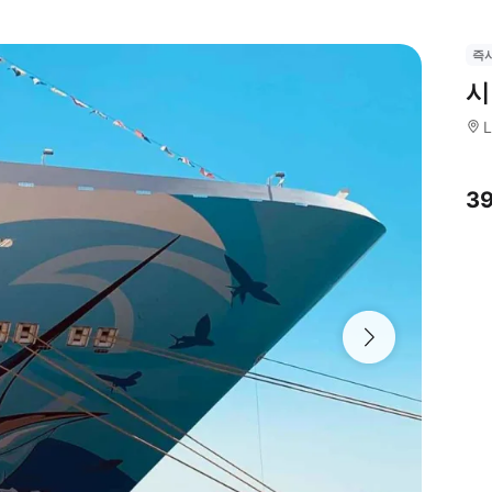
즉
시
L
3