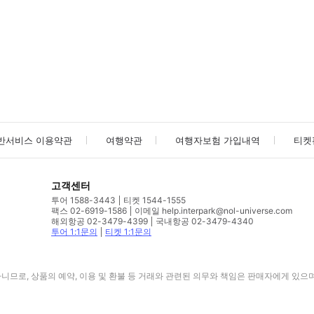
사진/동영상
사진/동영상
반서비스 이용약관
여행약관
여행자보험 가입내역
티켓
고객센터
투어 1588-3443
티켓 1544-1555
팩스 02-6919-1586
이메일 help.interpark@nol-universe.com
해외항공 02-3479-4399
국내항공 02-3479-4340
투어 1:1문의
티켓 1:1문의
므로, 상품의 예약, 이용 및 환불 등 거래와 관련된 의무와 책임은 판매자에게 있으