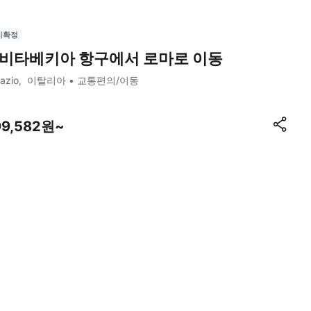
시확정
비타베키아 항구에서 로마로 이동
azio
이탈리아
교통편의/이동
99,582원~