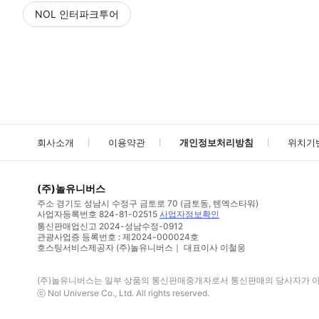
NOL 인터파크투어
NOL
에서 작성된 리뷰 입니다.
별점 높은순
별점 높은순
회사소개
이용약관
개인정보처리방침
위치기
(주)놀유니버스
주소
경기도 성남시 수정구 금토로 70 (금토동, 텐엑스타워)
사업자등록번호
824-81-02515
사업자정보확인
통신판매업신고
2024-성남수정-0912
관광사업증 등록번호 : 제2024-000024호
호스팅서비스제공자 (주)놀유니버스｜ 대표이사 이철웅
(주)놀유니버스
는 일부 상품의 통신판매중개자로서 통신판매의 당사자가 아니
ⓒ
Nol Universe Co
., Ltd. All rights reserved.