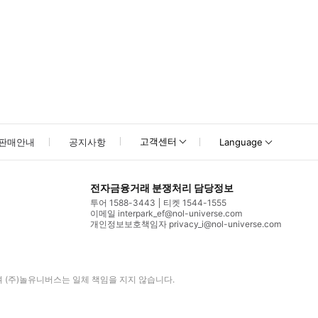
고객센터
판매안내
공지사항
Language
전자금융거래 분쟁처리 담당정보
투어 1588-3443
티켓 1544-1555
이메일 interpark_ef@nol-universe.com
개인정보보호책임자 privacy_i@nol-universe.com
며
(주)놀유니버스
는 일체 책임을 지지 않습니다.