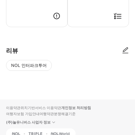
리뷰
NOL 인터파크투어
NOL
별
사
에서
점
진/
작성
높
동
된
은
영
리뷰
순
상
이용약관
위치기반서비스 이용약관
개인정보 처리방침
입니
여행자보험 가입안내
여행약관
분쟁해결기준
다.
(주)놀유니버스 사업자 정보
별
사