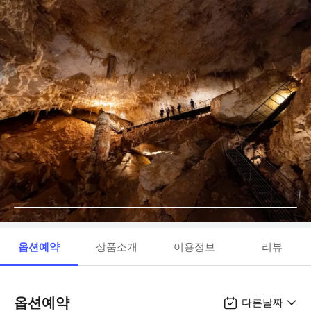
옵션예약
상품소개
이용정보
리뷰
옵션예약
다른날짜