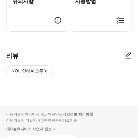
유의사항
사용방법
● 예약접수 후 확정이 되면 이용가능합니다. ● 바우처에 안내된 사용 방법
리뷰
NOL 인터파크투어
NOL
별
사
에서
점
진/
작성
높
동
된
은
영
리뷰
순
상
이용약관
위치기반서비스 이용약관
개인정보 처리방침
입니
여행자보험 가입안내
여행약관
분쟁해결기준
다.
(주)놀유니버스 사업자 정보