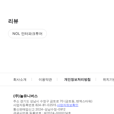
리뷰
NOL 인터파크투어
NOL
에서 작성된 리뷰 입니다.
별점 높은순
별점 높은순
회사소개
이용약관
개인정보처리방침
위치기
(주)놀유니버스
주소
경기도 성남시 수정구 금토로 70 (금토동, 텐엑스타워)
사업자등록번호
824-81-02515
사업자정보확인
통신판매업신고
2024-성남수정-0912
관광사업증 등록번호 : 제2024-000024호