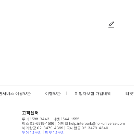
사진/동영상
사진/동영상
반서비스 이용약관
여행약관
여행자보험 가입내역
티켓
고객센터
투어 1588-3443
티켓 1544-1555
팩스 02-6919-1586
이메일 help.interpark@nol-universe.com
해외항공 02-3479-4399
국내항공 02-3479-4340
투어 1:1문의
티켓 1:1문의