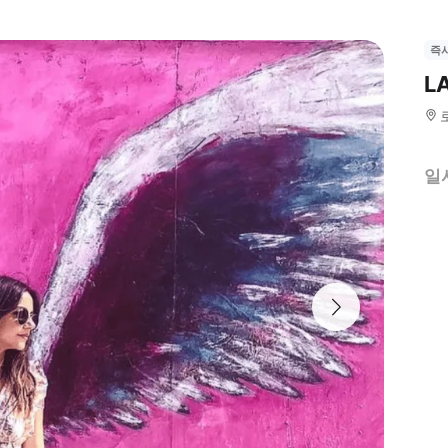
즉
L
일