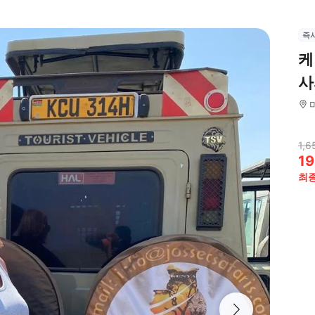
즉
케
사
1,6
19
최