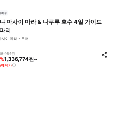
시확정
냐 마사이 마라 & 나쿠루 호수 4일 가이드
파리
마사이 마라
투어
55,054
원
1,336,774원~
%
종혜택가