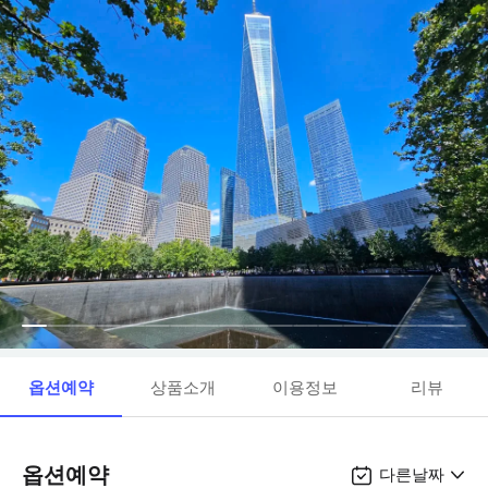
옵션예약
상품소개
이용정보
리뷰
옵션예약
다른날짜