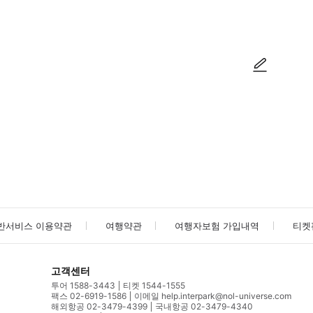
방법을 확인한 후 이용해 주시기 바랍니다. ● 48시간 이내에 바우처를 받지 
사진/동영상
사진/동영상
반서비스 이용약관
여행약관
여행자보험 가입내역
티켓
고객센터
투어 1588-3443
티켓 1544-1555
팩스 02-6919-1586
이메일 help.interpark@nol-universe.com
해외항공 02-3479-4399
국내항공 02-3479-4340