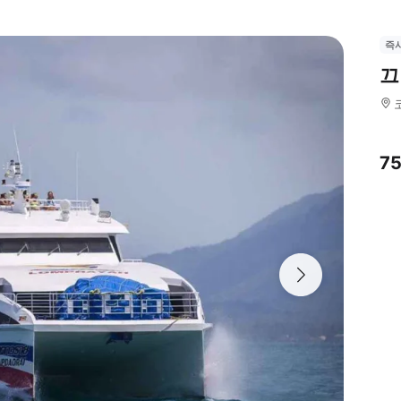
즉
끄
7