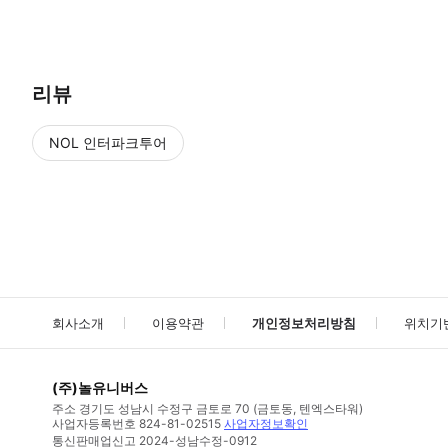
● 예약접수 후 확정이 되면 이용가능합니다. ● 바우처에 안내된 사용 
리뷰
NOL 인터파크투어
NOL
에서 작성된 리뷰 입니다.
별점 높은순
별점 높은순
회사소개
이용약관
개인정보처리방침
위치기
(주)놀유니버스
주소
경기도 성남시 수정구 금토로 70 (금토동, 텐엑스타워)
사업자등록번호
824-81-02515
사업자정보확인
통신판매업신고
2024-성남수정-0912