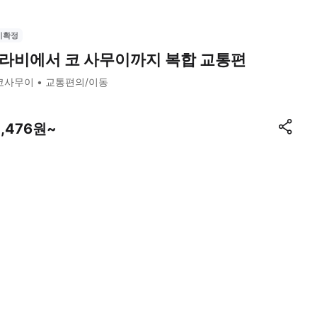
시확정
라비에서 코 사무이까지 복합 교통편
코사무이
교통편의/이동
5,476원~