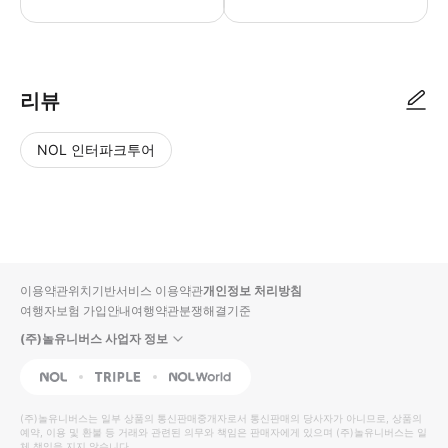
● 예약접수 후 확정이 되면 이용가능합니다. ● 바우처에 안내된 사용 방법
리뷰
NOL 인터파크투어
NOL
별
사
에서
점
진/
작성
높
동
된
은
영
리뷰
순
상
이용약관
위치기반서비스 이용약관
개인정보 처리방침
입니
여행자보험 가입안내
여행약관
분쟁해결기준
다.
(주)놀유니버스 사업자 정보
별
사
NOL
Triple
Interpark Global
점
진/
높
동
(주)놀유니버스
는 일부 상품의 통신판매중개자로서 통신판매의 당사자가 아니므로, 상품의
예약, 이용 및 환불 등 거래와 관련된 의무와 책임은 판매자에게 있으며
은
영
(주)놀유니버스
는 일
체 책임을 지지 않습니다.