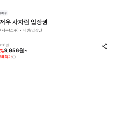
시확정
저우 사자림 입장권
쑤저우(소주)
티켓/입장권
326
원
9,956원~
%
종혜택가