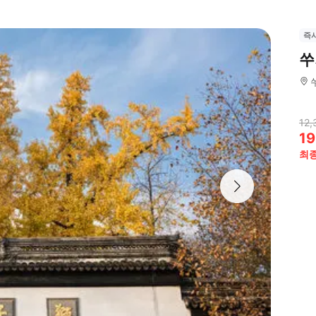
즉
쑤
12,
19
최