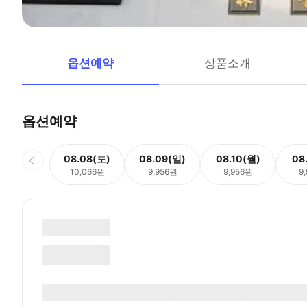
옵션예약
상품소개
옵션예약
08.08(토)
08.09(일)
08.10(월)
08
10,066원
9,956원
9,956원
9