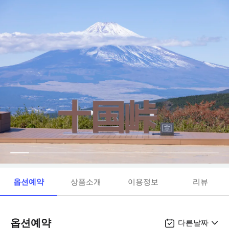
옵션예약
상품소개
이용정보
리뷰
옵션예약
다른날짜