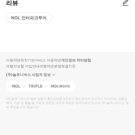
리뷰
NOL 인터파크투어
NOL
별
사
에서
점
진/
작성
높
동
된
은
영
리뷰
순
상
이용약관
위치기반서비스 이용약관
개인정보 처리방침
입니
여행자보험 가입안내
여행약관
분쟁해결기준
다.
(주)놀유니버스 사업자 정보
별
사
NOL
Triple
Interpark Global
점
진/
높
동
(주)놀유니버스
는 일부 상품의 통신판매중개자로서 통신판매의 당사자가 아니므로, 상품의
예약, 이용 및 환불 등 거래와 관련된 의무와 책임은 판매자에게 있으며
은
영
(주)놀유니버스
는 일
체 책임을 지지 않습니다.
순
상