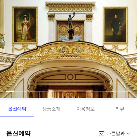
옵션예약
상품소개
이용정보
리뷰
옵션예약
다른날짜