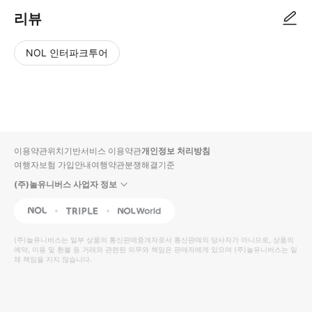
리뷰
NOL 인터파크투어
NOL
별
사
에서
점
진/
작성
높
동
된
은
영
리뷰
순
상
이용약관
위치기반서비스 이용약관
개인정보 처리방침
입니
여행자보험 가입안내
여행약관
분쟁해결기준
다.
(주)놀유니버스 사업자 정보
별
사
NOL
Triple
Interpark Global
점
진/
높
동
(주)놀유니버스
는 일부 상품의 통신판매중개자로서 통신판매의 당사자가 아니므로, 상품의
예약, 이용 및 환불 등 거래와 관련된 의무와 책임은 판매자에게 있으며
은
영
(주)놀유니버스
는 일
체 책임을 지지 않습니다.
순
상