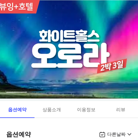
옵션예약
상품소개
이용정보
리뷰
옵션예약
다른날짜