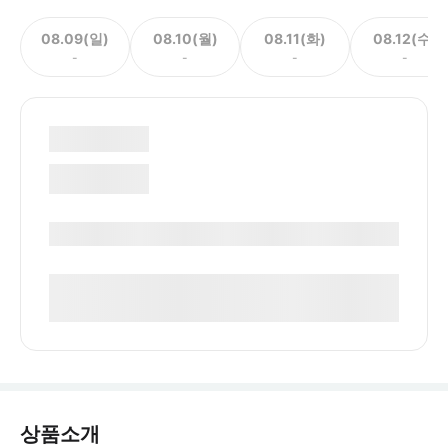
08.09(일)
08.10(월)
08.11(화)
08.12(수)
-
-
-
-
상품소개