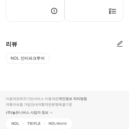
리뷰
NOL 인터파크투어
NOL
별
사
에서
점
진/
작성
높
동
된
은
영
리뷰
순
상
이용약관
위치기반서비스 이용약관
개인정보 처리방침
입니
여행자보험 가입안내
여행약관
분쟁해결기준
다.
(주)놀유니버스 사업자 정보
별
사
NOL
Triple
Interpark Global
점
진/