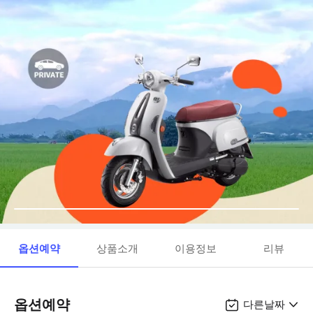
옵션예약
상품소개
이용정보
리뷰
옵션예약
다른날짜